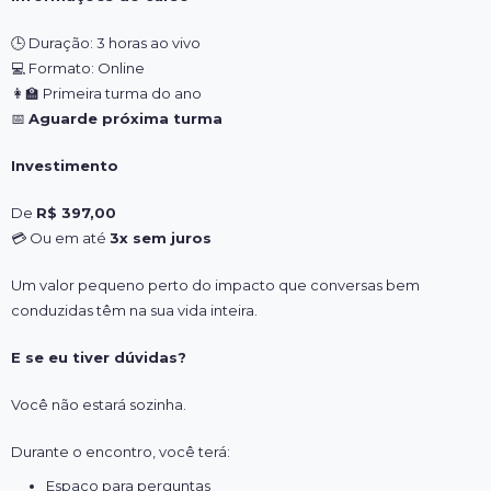
🕒
Duração: 3 horas ao vivo
💻
Formato: Online
👩‍🏫
Primeira turma do ano
📅
Aguarde próxima turma
Investimento
De
R$ 397,00
💳
Ou em até
3x sem juros
Um valor pequeno perto do impacto que conversas bem
conduzidas têm na sua vida inteira.
E se eu tiver dúvidas?
Você não estará sozinha.
Durante o encontro, você terá:
Espaço para perguntas