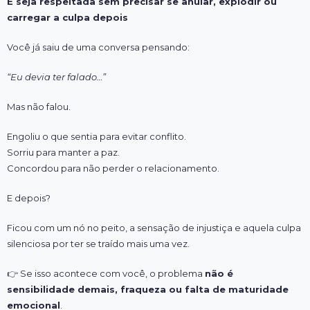
E seja respeitada sem precisar se anular, explodir ou
carregar a culpa depois
Você já saiu de uma conversa pensando:
“Eu devia ter falado…”
Mas não falou.
Engoliu o que sentia para evitar conflito.
Sorriu para manter a paz.
Concordou para não perder o relacionamento.
E depois?
Ficou com um nó no peito, a sensação de injustiça e aquela culpa
silenciosa por ter se traído mais uma vez.
👉
Se isso acontece com você, o problema
não é
sensibilidade demais, fraqueza ou falta de maturidade
emocional
.